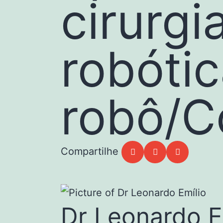
cirurgi
robóti
robô/C
Dr Leonardo E