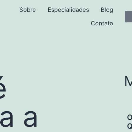
Sobre
Especialidades
Blog
Contato
é
M
a a
O
Q