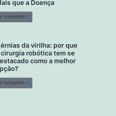
ais que a Doença
er completo
érnias da virilha: por que
 cirurgia robótica tem se
estacado como a melhor
pção?
er completo