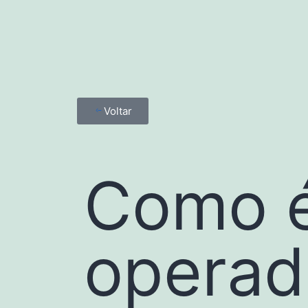
Voltar
Como 
operad