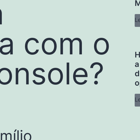
a
M
L
ca com o
H
onsole?
a
d
o
L
mílio